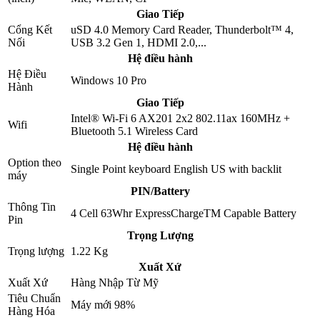
Giao Tiếp
Cổng Kết
uSD 4.0 Memory Card Reader, Thunderbolt™ 4,
Nối
USB 3.2 Gen 1, HDMI 2.0,...
Hệ điều hành
Hệ Điều
Windows 10 Pro
Hành
Giao Tiếp
Intel® Wi-Fi 6 AX201 2x2 802.11ax 160MHz +
Wifi
Bluetooth 5.1 Wireless Card
Hệ điều hành
Option theo
Single Point keyboard English US with backlit
máy
PIN/Battery
Thông Tin
4 Cell 63Whr ExpressChargeTM Capable Battery
Pin
Trọng Lượng
Trọng lượng
1.22 Kg
Xuất Xứ
Xuất Xứ
Hàng Nhập Từ Mỹ
Tiêu Chuẩn
Máy mới 98%
Hàng Hóa