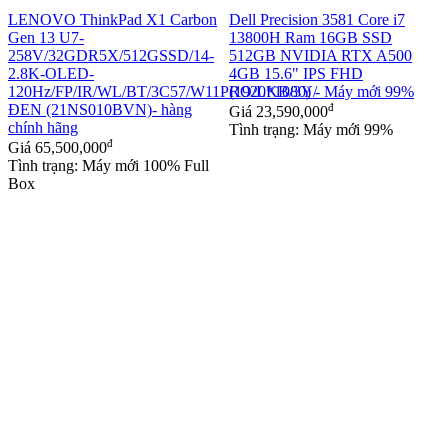
LENOVO ThinkPad X1 Carbon
Dell Precision 3581 Core i7
Gen 13 U7-
13800H Ram 16GB SSD
258V/32GDR5X/512GSSD/14-
512GB NVIDIA RTX A500
2.8K-OLED-
4GB 15.6" IPS FHD
120Hz/FP/IR/WL/BT/3C57/W11PRO/LKB/3Y/
(1920*1080) - Máy mới 99%
ĐEN (21NS010BVN)- hàng
đ
Giá
23,590,000
chính hãng
Tình trạng: Máy mới 99%
đ
Giá
65,500,000
Tình trạng: Máy mới 100% Full
Box