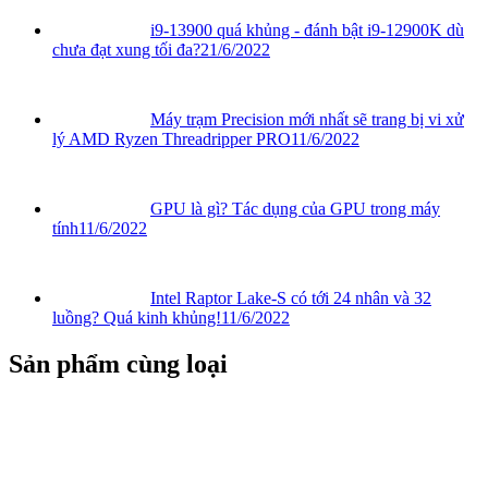
i9-13900 quá khủng - đánh bật i9-12900K dù
chưa đạt xung tối đa?
21/6/2022
Máy trạm Precision mới nhất sẽ trang bị vi xử
lý AMD Ryzen Threadripper PRO
11/6/2022
GPU là gì? Tác dụng của GPU trong máy
tính
11/6/2022
Intel Raptor Lake-S có tới 24 nhân và 32
luồng? Quá kinh khủng!
11/6/2022
Sản phẩm cùng loại