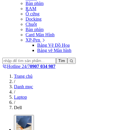
Bàn phím
RAM
Ổ cứng
Docking
Chuột
Bàn phím
Card Màn Hình
XP-Pen
Bảng Vẽ Đồ Họa
Bảng vẽ Màn hình
Tìm
Hotline 24/7
0907 034 987
Trang chủ
/
Danh mục
/
Laptop
/
Dell