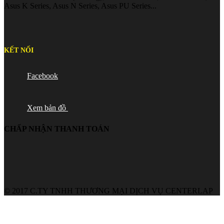
Asus K Series, Asus N Series, Asus PU Series...
KẾT NỐI
Facebook
Xem bản đồ
CHẤP NHẬN THANH TOÁN
© 2017 C.TY TNHH THƯƠNG MẠI DỊCH VỤ CENTERLAP