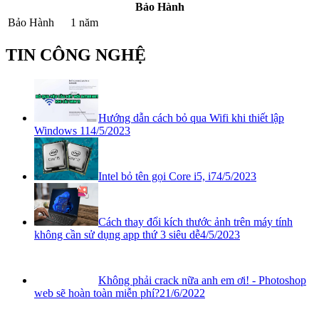
Bảo Hành
Bảo Hành
1 năm
TIN CÔNG NGHỆ
Hướng dẫn cách bỏ qua Wifi khi thiết lập
Windows 11
4/5/2023
Intel bỏ tên gọi Core i5, i7
4/5/2023
Cách thay đổi kích thước ảnh trên máy tính
không cần sử dụng app thứ 3 siêu dễ
4/5/2023
Không phải crack nữa anh em ơi! - Photoshop
web sẽ hoàn toàn miễn phí?
21/6/2022