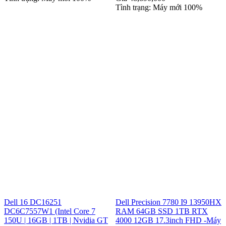
Tình trạng: Máy mới 100%
Dell 16 DC16251
Dell Precision 7780 I9 13950HX
DC6C7557W1 (Intel Core 7
RAM 64GB SSD 1TB RTX
150U | 16GB | 1TB | Nvidia GT
4000 12GB 17.3inch FHD -Máy