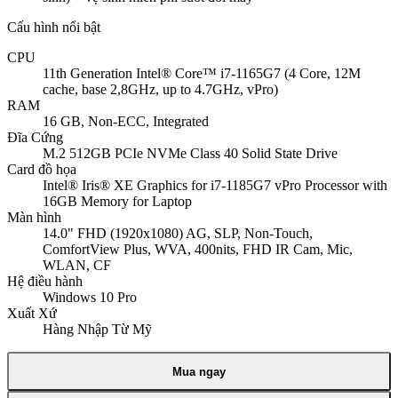
Cấu hình nổi bật
CPU
11th Generation Intel® Core™ i7-1165G7 (4 Core, 12M
cache, base 2,8GHz, up to 4.7GHz, vPro)
RAM
16 GB, Non-ECC, Integrated
Đĩa Cứng
M.2 512GB PCIe NVMe Class 40 Solid State Drive
Card đồ họa
Intel® Iris® XE Graphics for i7-1185G7 vPro Processor with
16GB Memory for Laptop
Màn hình
14.0" FHD (1920x1080) AG, SLP, Non-Touch,
ComfortView Plus, WVA, 400nits, FHD IR Cam, Mic,
WLAN, CF
Hệ điều hành
Windows 10 Pro
Xuất Xứ
Hàng Nhập Từ Mỹ
Mua ngay