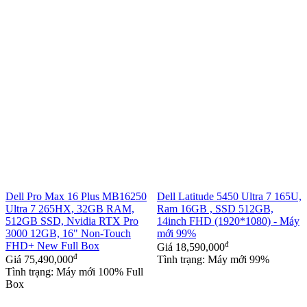
Dell Pro Max 16 Plus MB16250
Dell Latitude 5450 Ultra 7 165U,
Ultra 7 265HX, 32GB RAM,
Ram 16GB , SSD 512GB,
512GB SSD, Nvidia RTX Pro
14inch FHD (1920*1080) - Máy
3000 12GB, 16" Non-Touch
mới 99%
FHD+ New Full Box
đ
Giá
18,590,000
đ
Giá
75,490,000
Tình trạng: Máy mới 99%
Tình trạng: Máy mới 100% Full
Box