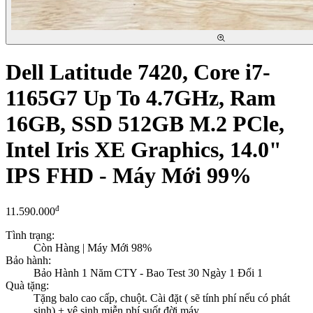
Dell Latitude 7420, Core i7-
1165G7 Up To 4.7GHz, Ram
16GB, SSD 512GB M.2 PCle,
Intel Iris XE Graphics, 14.0"
IPS FHD - Máy Mới 99%
đ
11.590.000
Tình trạng:
Còn Hàng
| Máy Mới 98%
Bảo hành:
Bảo Hành 1 Năm CTY - Bao Test 30 Ngày 1 Đổi 1
Quà tặng:
Tặng balo cao cấp, chuột. Cài đặt ( sẽ tính phí nếu có phát
sinh) + vệ sinh miễn phí suốt đời máy