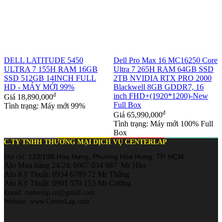
DELL LATITUDE 5450
Dell Pro Max 16 MC16250 Core
ULTRA 7 155H RAM 16GB
Ultra 7 265H RAM 64GB SSD
SSD 512GB 14INCH FULL
2TB NVIDIA RTX PRO 2000
HD - MÁY MỚI 99%
Blackwell 8GB GDDR7, 16
đ
inch FHD+(1920*1200)-New
Giá
18,890,000
Full Box
Tình trạng: Máy mới 99%
đ
Giá
65,990,000
Tình trạng: Máy mới 100% Full
Box
C.TY TNHH THƯƠNG MẠI DỊCH VỤ CENTERLAP
133/19B Hòa Hưng, Phường Hòa Hưng, TP. HCM
Địa chỉ:
Alo Mua hàng 24/24: 0907 034 987 Mr Hào
Alo Kỹ Thuật: 0934 6789 72 Mr Thắng
Alo Kỹ Thuật: 0901 570 153 Mr Cường
Email: centerlap.co@gmail.com
Website: www.CenterLap.com