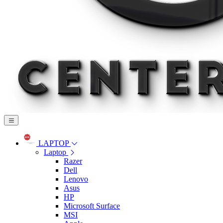
LAPTOP
Laptop
Razer
Dell
Lenovo
Asus
HP
Microsoft Surface
MSI