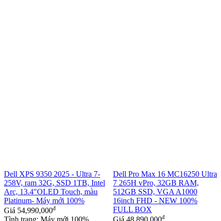
Dell XPS 9350 2025 - Ultra 7-
Dell Pro Max 16 MC16250 Ultra
258V, ram 32G, SSD 1TB, Intel
7 265H vPro, 32GB RAM,
Arc, 13.4"OLED Touch, màu
512GB SSD, VGA A1000
Platinum- Máy mới 100%
16inch FHD - NEW 100%
đ
FULL BOX
Giá
54,990,000
đ
Tình trạng: Máy mới 100%
Giá
48,890,000