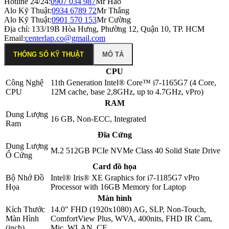
Hotline 24/24:
0907 034 987
Mr Hào
Alo Kỹ Thuật:
0934 6789 72
Mr Thắng
Alo Kỹ Thuật:
0901 570 153
Mr Cường
Địa chỉ:
133/19B Hòa Hưng, Phường 12, Quận 10, TP. HCM
Email:
centerlap.co@gmail.com
THÔNG SỐ KỸ THUẬT
MÔ TẢ
CPU
Công Nghệ
11th Generation Intel® Core™ i7-1165G7 (4 Core,
CPU
12M cache, base 2,8GHz, up to 4.7GHz, vPro)
RAM
Dung Lượng
16 GB, Non-ECC, Integrated
Ram
Đĩa Cứng
Dung Lượng
M.2 512GB PCIe NVMe Class 40 Solid State Drive
Ổ Cứng
Card đồ họa
Bộ Nhớ Đồ
Intel® Iris® XE Graphics for i7-1185G7 vPro
Họa
Processor with 16GB Memory for Laptop
Màn hình
Kích Thước
14.0" FHD (1920x1080) AG, SLP, Non-Touch,
Màn Hình
ComfortView Plus, WVA, 400nits, FHD IR Cam,
(inch)
Mic, WLAN, CF