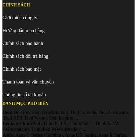
CHÍNH SÁCH
Giới thiệu công ty
Hướng dẫn mua hàng
Chính sách bảo hành
Chính sách đổi trả hàng
Chính sách bảo mật
Thanh toán và vận chuyển
Thông tin số tài khoản
DANH MỤC PHỔ BIẾN
Dell:
Dell Precision (Workstation), Dell Latitude, Dell Alienware,
Dell XPS, Dell Vostro, Dell Inspiron ...
Lenovo ThinkPad:
ThinkPad X, ThinkPad T, ThinkPad W
(Workstation), ThinkPad P (Workstation)
...
Asus:
Asus G Series (Gaming), Asus UX Series, Asus X Series,