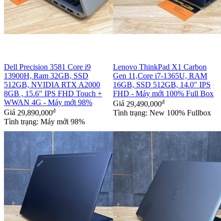
Dell Precision 3581 Core i9
Lenovo ThinkPad X1 Carbon
13900H, Ram 32GB, SSD
Gen 11,Core i7-1365U, RAM
512GB, NVIDIA RTX A2000
16GB, SSD 512GB, 14.0" IPS
8GB , 15.6" IPS FHD Touch +
FHD - Máy mới 100% Full Box
WWAN 4G - Máy mới 98%
đ
Giá
29,490,000
đ
Giá
29,890,000
Tình trạng: New 100% Fullbox
Tình trạng: Máy mới 98%