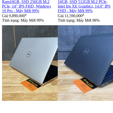
Ram16GB, SSD 256GB M.2
16GB, SSD 512GB M.2 PCle,
PCle, 14" IPS FHD, Windows
Intel Iris XE Graphics, 14.0" IPS
10 Pro - Máy Mới 99%
FHD - Máy Mới 99%
đ
đ
Giá
9,890,000
Giá
11,590,000
Tình trạng: Máy Mới 99%
Tình trạng: Máy Mới 98%