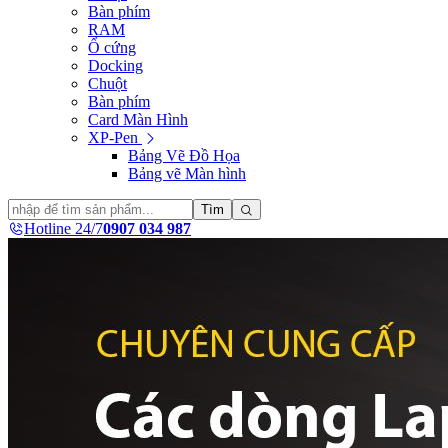
Bàn phím
RAM
Ổ cứng
Docking
Chuột
Bàn phím
Card Màn Hình
XP-Pen
Bảng Vẽ Đồ Họa
Bảng vẽ Màn hình
Tìm
Hotline 24/7
0907 034 987