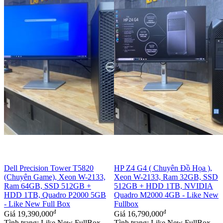
Dell Precision Tower T5820
HP Z4 G4 ( Chuyên Đồ Họa ),
(Chuyên Game), Xeon W-2133,
Xeon W-2133, Ram 32GB, SSD
Ram 64GB, SSD 512GB +
512GB + HDD 1TB, NVIDIA
HDD 1TB, Quadro P2000 5GB
Quadro M2000 4GB - Like New
- Like New Full Box
Fullbox
đ
đ
Giá
19,390,000
Giá
16,790,000
Tình trạng: Like New FullBox
Tình trạng: Like New FullBox