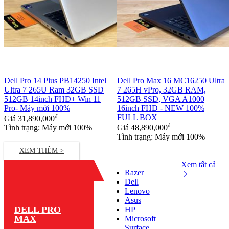
Dell Pro 14 Plus PB14250 Intel
Dell Pro Max 16 MC16250 Ultra
Ultra 7 265U Ram 32GB SSD
7 265H vPro, 32GB RAM,
512GB 14inch FHD+ Win 11
512GB SSD, VGA A1000
Pro- Máy mới 100%
16inch FHD - NEW 100%
đ
FULL BOX
Giá
31,890,000
đ
Tình trạng: Máy mới 100%
Giá
48,890,000
Tình trạng: Máy mới 100%
XEM THÊM >
Xem tất cả
Razer
Dell
Lenovo
Asus
DELL PRO
HP
MAX
Microsoft
Surface