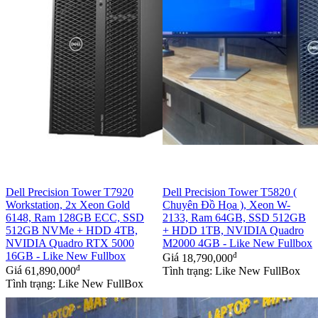
Dell Precision Tower T7920
Dell Precision Tower T5820 (
Workstation, 2x Xeon Gold
Chuyên Đồ Họa ), Xeon W-
6148, Ram 128GB ECC, SSD
2133, Ram 64GB, SSD 512GB
512GB NVMe + HDD 4TB,
+ HDD 1TB, NVIDIA Quadro
NVIDIA Quadro RTX 5000
M2000 4GB - Like New Fullbox
16GB - Like New Fullbox
đ
Giá
18,790,000
đ
Giá
61,890,000
Tình trạng: Like New FullBox
Tình trạng: Like New FullBox