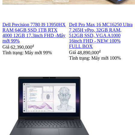
Dell Precision 7780 I9 13950HX
Dell Pro Max 16 MC16250 Ultra
RAM 64GB SSD 1TB RTX
7 265H vPro, 32GB RAM,
4000 12GB 17.3inch FHD -Máy
512GB SSD, VGA A1000
mới 99%
16inch FHD - NEW 100%
đ
FULL BOX
Giá
62,390,000
đ
Tình trạng: Máy mới 99%
Giá
48,890,000
Tình trạng: Máy mới 100%