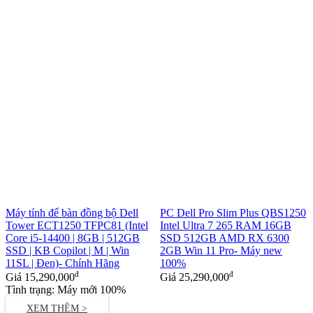
Máy tính để bàn đồng bộ Dell
PC Dell Pro Slim Plus QBS1250
Tower ECT1250 TFPC81 (Intel
Intel Ultra 7 265 RAM 16GB
Core i5-14400 | 8GB | 512GB
SSD 512GB AMD RX 6300
SSD | KB Copilot | M | Win
2GB Win 11 Pro- Máy new
11SL | Đen)- Chính Hãng
100%
đ
đ
Giá
15,290,000
Giá
25,290,000
Tình trạng: Máy mới 100%
XEM THÊM >