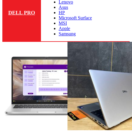
Lenovo
Asus
DELL PRO
HP
Microsoft Surface
MSI
Apple
Samsung