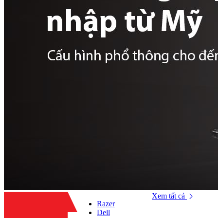
Xem tất cả
Razer
Dell