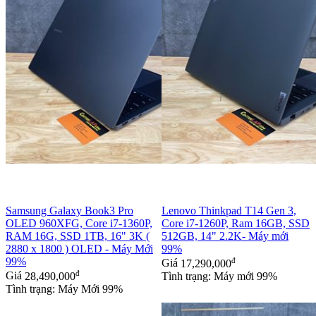
Samsung Galaxy Book3 Pro
Lenovo Thinkpad T14 Gen 3,
OLED 960XFG, Core i7-1360P,
Core i7-1260P, Ram 16GB, SSD
RAM 16G, SSD 1TB, 16" 3K (
512GB, 14" 2.2K- Máy mới
2880 x 1800 ) OLED - Máy Mới
99%
99%
đ
Giá
17,290,000
đ
Giá
28,490,000
Tình trạng: Máy mới 99%
Tình trạng: Máy Mới 99%