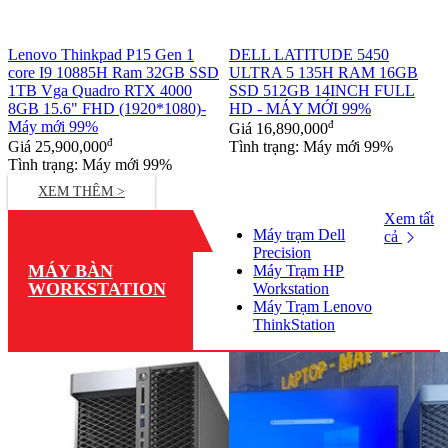
Lenovo Thinkpad P15 Gen 1
DELL LATITUDE 5450
core I9 10885H Ram 32GB SSD
ULTRA 5 135H RAM 16GB
1TB Vga Quadro RTX 4000
SSD 512GB 14INCH FULL
8GB 15.6" FHD (1920*1080)-
HD - MÁY MỚI 99%
Máy mới 99%
đ
Giá
16,890,000
đ
Giá
25,900,000
Tình trạng: Máy mới 99%
Tình trạng: Máy mới 99%
XEM THÊM >
Xem tất
Máy trạm Dell
cả
Precision
MÁY BÀN
Máy Trạm HP
WORKSTATION
Workstation
Máy Trạm Lenovo
ThinkStation