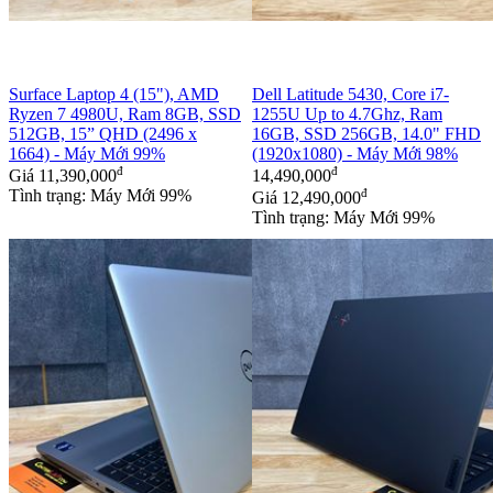
Surface Laptop 4 (15"), AMD
Dell Latitude 5430, Core i7-
Ryzen 7 4980U, Ram 8GB, SSD
1255U Up to 4.7Ghz, Ram
512GB, 15” QHD (2496 x
16GB, SSD 256GB, 14.0" FHD
1664) - Máy Mới 99%
(1920x1080) - Máy Mới 98%
đ
đ
Giá
11,390,000
14,490,000
Tình trạng: Máy Mới 99%
đ
Giá
12,490,000
Tình trạng: Máy Mới 99%