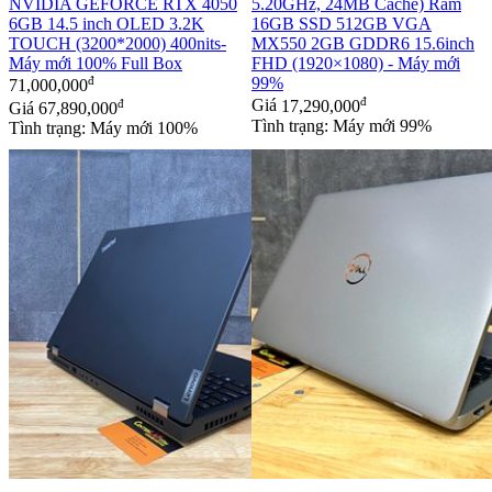
NVIDIA GEFORCE RTX 4050
5.20GHz, 24MB Cache) Ram
6GB 14.5 inch OLED 3.2K
16GB SSD 512GB VGA
TOUCH (3200*2000) 400nits-
MX550 2GB GDDR6 15.6inch
Máy mới 100% Full Box
FHD (1920×1080) - Máy mới
đ
99%
71,000,000
đ
đ
Giá
17,290,000
Giá
67,890,000
Tình trạng: Máy mới 99%
Tình trạng: Máy mới 100%