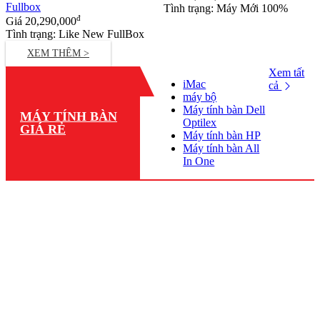
Fullbox
Tình trạng: Máy Mới 100%
đ
Giá
20,290,000
Tình trạng: Like New FullBox
XEM THÊM >
Xem tất
iMac
cả
máy bộ
Máy tính bàn Dell
MÁY TÍNH BÀN
Optilex
GIÁ RẺ
Máy tính bàn HP
Máy tính bàn All
In One