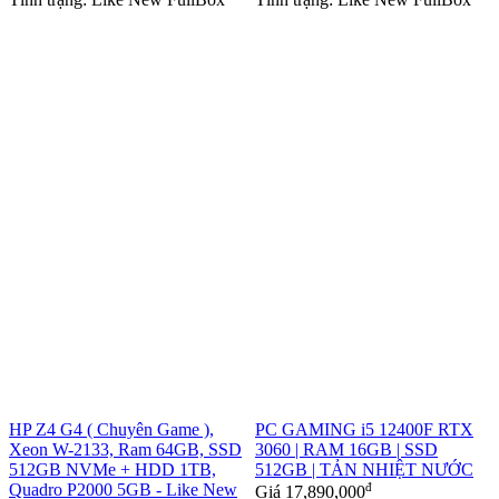
HP Z4 G4 ( Chuyên Game ),
PC GAMING i5 12400F RTX
Xeon W-2133, Ram 64GB, SSD
3060 | RAM 16GB | SSD
512GB NVMe + HDD 1TB,
512GB | TẢN NHIỆT NƯỚC
Quadro P2000 5GB - Like New
đ
Giá
17,890,000