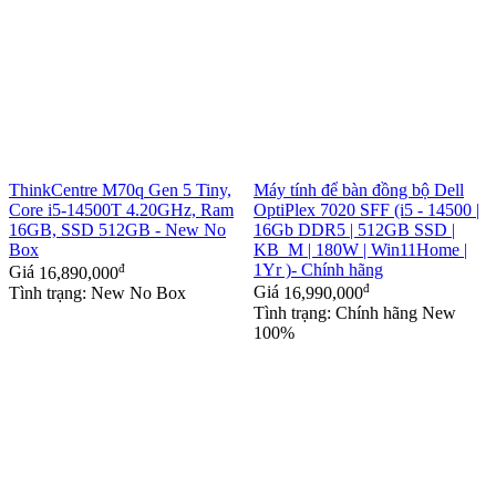
ThinkCentre M70q Gen 5 Tiny,
Máy tính để bàn đồng bộ Dell
Core i5-14500T 4.20GHz, Ram
OptiPlex 7020 SFF (i5 - 14500 |
16GB, SSD 512GB - New No
16Gb DDR5 | 512GB SSD |
Box
KB_M | 180W | Win11Home |
đ
1Yr )- Chính hãng
Giá
16,890,000
đ
Tình trạng: New No Box
Giá
16,990,000
Tình trạng: Chính hãng New
100%