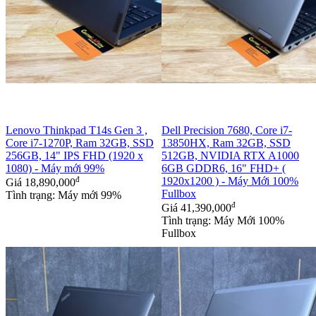
Lenovo Thinkpad T14s Gen 3 ,
Dell Precision 7680, Core i7-
Core i7-1270P, Ram 32GB, SSD
13850HX, Ram 32GB, SSD
256GB, 14" IPS FHD (1920 x
512GB, NVIDIA RTX A1000
1080) - Máy mới 99%
6GB GDDR6, 16" FHD+ (
đ
1920x1200 ) - Máy Mới 100%
Giá
18,890,000
Fullbox
Tình trạng: Máy mới 99%
đ
Giá
41,390,000
Tình trạng: Máy Mới 100%
Fullbox