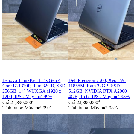
Lenovo ThinkPad T14s Gen 4,
Dell Precision 7560, Xeon W-
Core I7-1370P, Ram 32GB, SSD
11855M, Ram 32GB, SSD
256GB, 14″ WUXGA (1920 x
512GB, NVIDIA RTX A2000
1200) IPS - Máy mới 99%
4GB, 15.6" IPS - Máy mới 98%
đ
đ
Giá
21,890,000
Giá
23,390,000
Tình trạng: Máy mới 99%
Tình trạng: Máy mới 98%