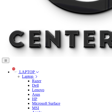
LAPTOP
Laptop
Razer
Dell
Lenovo
Asus
HP
Microsoft Surface
MSI