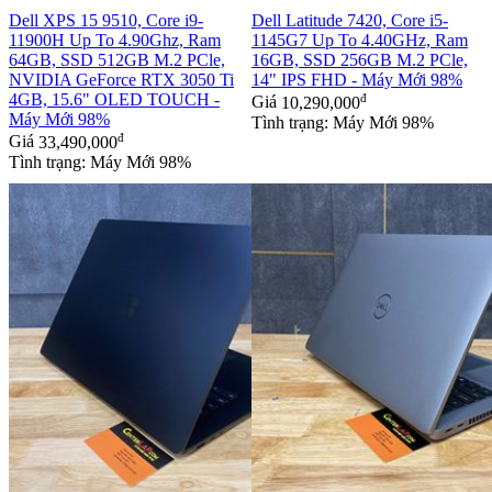
Dell XPS 15 9510, Core i9-
Dell Latitude 7420, Core i5-
11900H Up To 4.90Ghz, Ram
1145G7 Up To 4.40GHz, Ram
64GB, SSD 512GB M.2 PCle,
16GB, SSD 256GB M.2 PCle,
NVIDIA GeForce RTX 3050 Ti
14" IPS FHD - Máy Mới 98%
4GB, 15.6" OLED TOUCH -
đ
Giá
10,290,000
Máy Mới 98%
Tình trạng: Máy Mới 98%
đ
Giá
33,490,000
Tình trạng: Máy Mới 98%