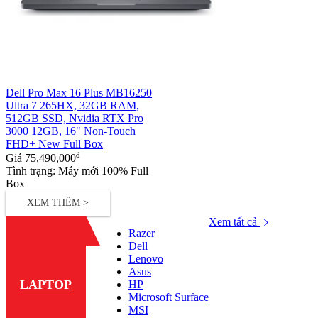
Dell Pro Max 16 Plus MB16250
Ultra 7 265HX, 32GB RAM,
512GB SSD, Nvidia RTX Pro
3000 12GB, 16" Non-Touch
FHD+ New Full Box
đ
Giá
75,490,000
Tình trạng: Máy mới 100% Full
Box
XEM THÊM >
Xem tất cả
Razer
Dell
Lenovo
Asus
LAPTOP
HP
Microsoft Surface
MSI