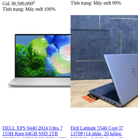
đ
Tình trạng: Máy mới 99%
Giá
38,590,000
Tình trạng: Máy mới 100%
DELL XPS 9440 2024 Ultra 7
Dell Latitude 5540 Core I7
155H Ram 64GB SSD 2TB
1370P (14 nhân, 20 luồng,