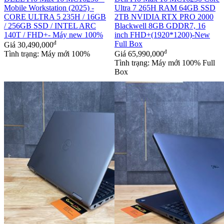
Mobile Workstation (2025) -
Ultra 7 265H RAM 64GB SSD
CORE ULTRA 5 235H / 16GB
2TB NVIDIA RTX PRO 2000
/ 256GB SSD / INTEL ARC
Blackwell 8GB GDDR7, 16
140T / FHD+- Máy new 100%
inch FHD+(1920*1200)-New
đ
Full Box
Giá
30,490,000
đ
Tình trạng: Máy mới 100%
Giá
65,990,000
Tình trạng: Máy mới 100% Full
Box