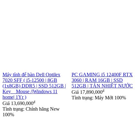
Máy tính để bàn Dell Optilex
PC GAMING i5 12400F RTX
7020 SFF ( i5-12500 | 8GB
3060 | RAM 16GB | SSD
(1x8GB) DDR5 | SSD 512GB |
512GB | TẢN NHIỆT NƯỚC
Key _ Mouse /|Windows 11
đ
Giá
17,890,000
home| 1Yr )
Tình trạng: Máy Mới 100%
đ
Giá
13,690,000
Tình trạng: Chính hãng New
100%