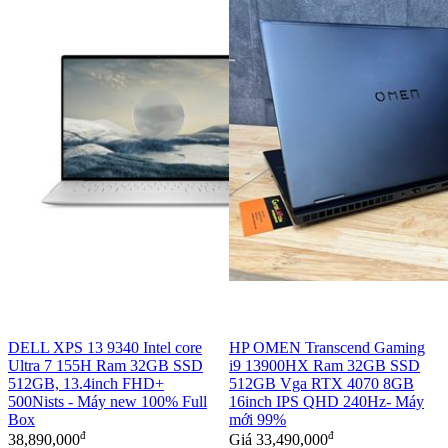
DELL XPS 13 9340 Intel core
HP OMEN Transcend Gaming
Ultra 7 155H Ram 32GB SSD
i9 13900HX Ram 32GB SSD
512GB, 13.4inch FHD+
512GB Vga RTX 4070 8GB
500Nists - Máy new 100% Full
16inch IPS QHD 240Hz- Máy
Box
mới 99%
đ
đ
38,890,000
Giá
33,490,000