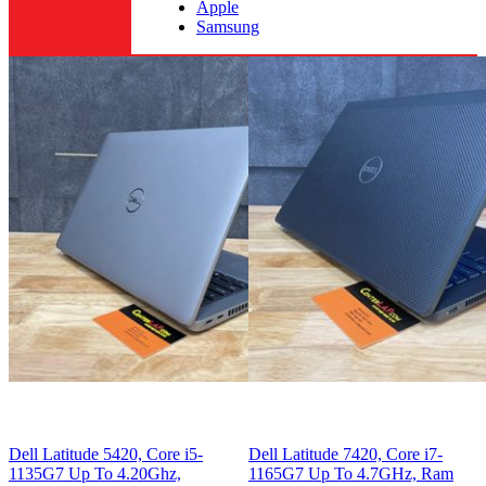
Apple
Samsung
Dell Latitude 5420, Core i5-
Dell Latitude 7420, Core i7-
1135G7 Up To 4.20Ghz,
1165G7 Up To 4.7GHz, Ram