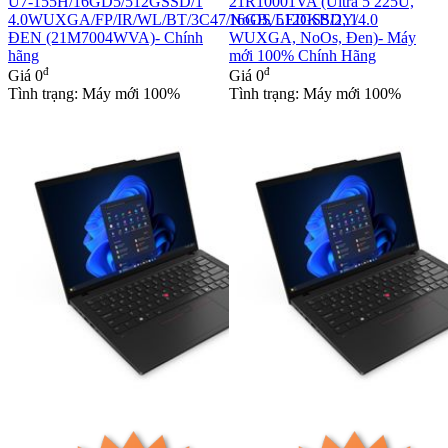
U7-155H/16GD5/512GSSD/1
21R10001VA (Ultra 5 225U,
4.0WUXGA/FP/IR/WL/BT/3C47/NoOS/LEDKB/2Y/
16GB, 512GSSD, 14.0
ĐEN (21M7004WVA)- Chính
WUXGA, NoOs, Đen)- Máy
hãng
mới 100% Chính Hãng
đ
đ
Giá
0
Giá
0
Tình trạng: Máy mới 100%
Tình trạng: Máy mới 100%