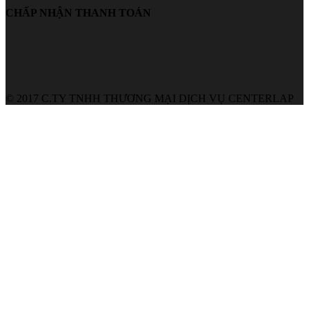
CHẤP NHẬN THANH TOÁN
© 2017 C.TY TNHH THƯƠNG MẠI DỊCH VỤ CENTERLAP