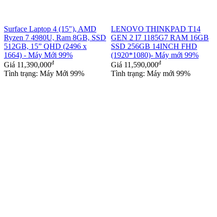
Surface Laptop 4 (15"), AMD
LENOVO THINKPAD T14
Ryzen 7 4980U, Ram 8GB, SSD
GEN 2 I7 1185G7 RAM 16GB
512GB, 15” QHD (2496 x
SSD 256GB 14INCH FHD
1664) - Máy Mới 99%
(1920*1080)- Máy mới 99%
đ
đ
Giá
11,390,000
Giá
11,590,000
Tình trạng: Máy Mới 99%
Tình trạng: Máy mới 99%