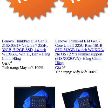
Lenovo ThinkPad E14 Gen 7
Lenovo ThinkPad E14 Gen 7
21SX0031VN (Ultra 7 255H,
Core Ultra 5 225U Ram 16GB
32GB, 512GB SSD, 14 inch
SSD 512GB 14 inch WUXGA/
WUXGA, Win 11, Đen)- Hàng
No OS / 2 Yrs Premier support
Chính Hãng
(21SX002QVA)- Hàng Chính
đ
Hãng
Giá
0
đ
Tình trạng: Máy mới 100%
Giá
0
Tình trạng: Máy Mới 100%