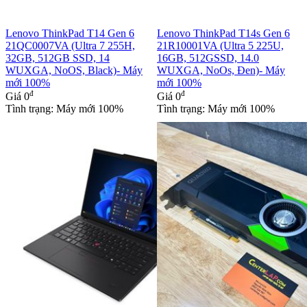
Lenovo ThinkPad T14 Gen 6
Lenovo ThinkPad T14s Gen 6
21QC0007VA (Ultra 7 255H,
21R10001VA (Ultra 5 225U,
32GB, 512GB SSD, 14
16GB, 512GSSD, 14.0
WUXGA, NoOS, Black)- Máy
WUXGA, NoOs, Đen)- Máy
mới 100%
mới 100%
đ
đ
Giá
0
Giá
0
Tình trạng: Máy mới 100%
Tình trạng: Máy mới 100%