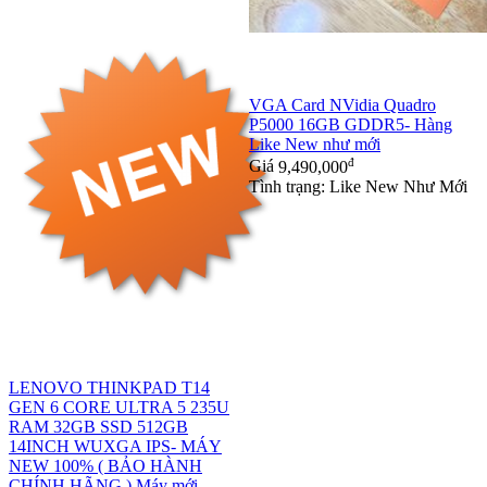
VGA Card NVidia Quadro
P5000 16GB GDDR5- Hàng
Like New như mới
đ
Giá
9,490,000
Tình trạng: Like New Như Mới
LENOVO THINKPAD T14
GEN 6 CORE ULTRA 5 235U
RAM 32GB SSD 512GB
14INCH WUXGA IPS- MÁY
NEW 100% ( BẢO HÀNH
CHÍNH HÃNG ) Máy mới