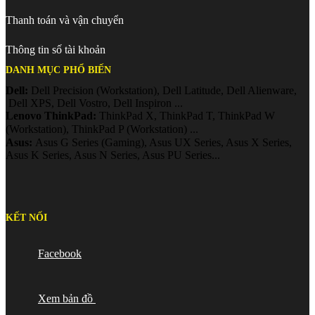
Thanh toán và vận chuyển
Thông tin số tài khoản
DANH MỤC PHỔ BIẾN
Dell:
Dell Precision (Workstation), Dell Latitude, Dell Alienware,
Dell XPS, Dell Vostro, Dell Inspiron ...
Lenovo ThinkPad:
ThinkPad X, ThinkPad T, ThinkPad W
(Workstation), ThinkPad P (Workstation)
...
Asus:
Asus G Series (Gaming), Asus UX Series, Asus X Series,
Asus K Series, Asus N Series, Asus PU Series...
KẾT NỐI
Facebook
Xem bản đồ