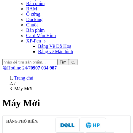
Bàn phím
RAM
Ổ cứng
Docking
Chuột
Bàn phím
Card Màn Hình
XP-Pen
Bảng Vẽ Đồ Họa
Bảng vẽ Màn hình
Tìm
Hotline 24/7
0907 034 987
Trang chủ
/
Máy Mới
Máy Mới
HÃNG PHỔ BIẾN: