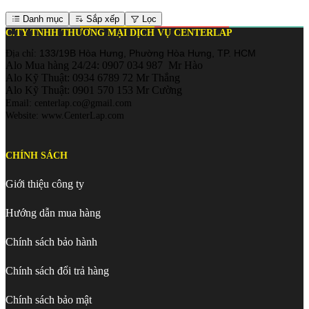
Danh mục
Sắp xếp
Lọc
C.TY TNHH THƯƠNG MẠI DỊCH VỤ CENTERLAP
133/19B Hòa Hưng, Phường Hòa Hưng, TP. HCM
Địa chỉ:
Alo Mua hàng 24/24: 0907 034 987 Mr Hào
Alo Kỹ Thuật: 0934 6789 72 Mr Thắng
Alo Kỹ Thuật: 0901 570 153 Mr Cường
Email: centerlap.co@gmail.com
Website: www.CenterLap.com
CHÍNH SÁCH
Giới thiệu công ty
Hướng dẫn mua hàng
Chính sách bảo hành
Chính sách đổi trả hàng
Chính sách bảo mật