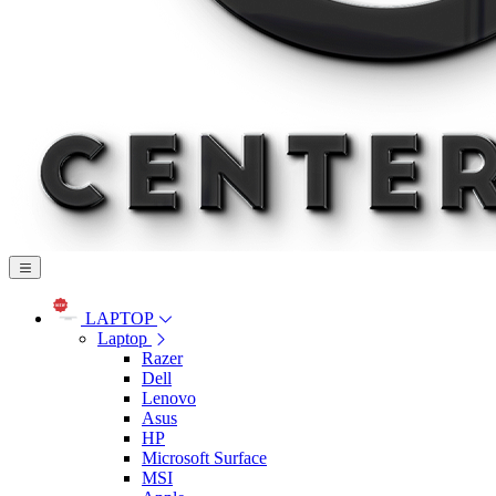
LAPTOP
Laptop
Razer
Dell
Lenovo
Asus
HP
Microsoft Surface
MSI