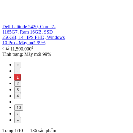
Dell Latitude 5420, Core i7-
1165G7, Ram 16GB, SSD
256GB, 14" IPS FHD, Windows
10 Pro - Máy mới 99%
đ
Giá
11,590,000
Tình trạng: Máy mới 99%
«
‹
1
2
3
4
…
10
›
»
Trang 1/10 — 136 sản phẩm