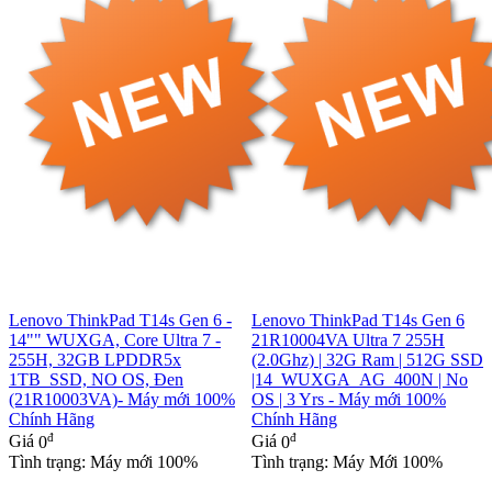
Lenovo ThinkPad T14s Gen 6 -
Lenovo ThinkPad T14s Gen 6
14"" WUXGA, Core Ultra 7 -
21R10004VA Ultra 7 255H
255H, 32GB LPDDR5x
(2.0Ghz) | 32G Ram | 512G SSD
1TB_SSD, NO OS, Đen
|14_WUXGA_AG_400N | No
(21R10003VA)- Máy mới 100%
OS | 3 Yrs - Máy mới 100%
Chính Hãng
Chính Hãng
đ
đ
Giá
0
Giá
0
Tình trạng: Máy mới 100%
Tình trạng: Máy Mới 100%