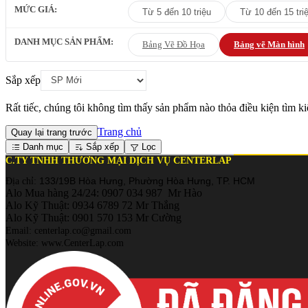
MỨC GIÁ:
Từ 5 đến 10 triệu
Từ 10 đến 15 tri
DANH MỤC SẢN PHẨM:
Bảng Vẽ Đồ Họa
Bảng vẽ Màn hình
Sắp xếp
Rất tiếc, chúng tôi không tìm thấy sản phẩm nào thỏa điều kiện tìm k
Trang chủ
Quay lại trang trước
Danh mục
Sắp xếp
Lọc
C.TY TNHH THƯƠNG MẠI DỊCH VỤ CENTERLAP
133/19B Hòa Hưng, Phường Hòa Hưng, TP. HCM
Địa chỉ:
Alo Mua hàng 24/24: 0907 034 987 Mr Hào
Alo Kỹ Thuật: 0934 6789 72 Mr Thắng
Alo Kỹ Thuật: 0901 570 153 Mr Cường
Email: centerlap.co@gmail.com
Website: www.CenterLap.com