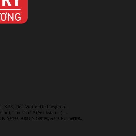
l XPS, Dell Vostro, Dell Inspiron ...
ion), ThinkPad P (Workstation)
...
K Series, Asus N Series, Asus PU Series...