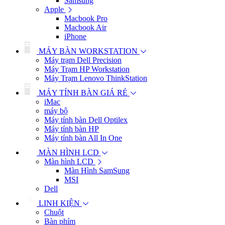
Samsung
Apple
Macbook Pro
Macbook Air
iPhone
MÁY BÀN WORKSTATION
Máy trạm Dell Precision
Máy Trạm HP Workstation
Máy Trạm Lenovo ThinkStation
MÁY TÍNH BÀN GIÁ RẺ
iMac
máy bộ
Máy tính bàn Dell Optilex
Máy tính bàn HP
Máy tính bàn All In One
MÀN HÌNH LCD
Màn hình LCD
Màn Hình SamSung
MSI
Dell
LINH KIỆN
Chuột
Bàn phím