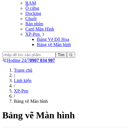
RAM
Ổ cứng
Docking
Chuột
Bàn phím
Card Màn Hình
XP-Pen
Bảng Vẽ Đồ Họa
Bảng vẽ Màn hình
Tìm
Hotline 24/7
0907 034 987
Trang chủ
/
Linh kiện
/
XP-Pen
/
Bảng vẽ Màn hình
Bảng vẽ Màn hình