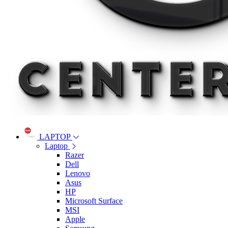
LAPTOP
Laptop
Razer
Dell
Lenovo
Asus
HP
Microsoft Surface
MSI
Apple