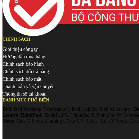
CHÍNH SÁCH
Giới thiệu công ty
Hướng dẫn mua hàng
Chính sách bảo hành
Chính sách đổi trả hàng
Chính sách bảo mật
Thanh toán và vận chuyển
Thông tin số tài khoản
DANH MỤC PHỔ BIẾN
Dell:
Dell Precision (Workstation), Dell Latitude, Dell Alienware, Del
Lenovo ThinkPad:
ThinkPad X, ThinkPad T, ThinkPad W (Workstat
Asus:
Asus G Series (Gaming), Asus UX Series, Asus X Series, Asus 