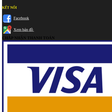
KẾT NỐI
Facebook
Xem bản đồ
CHẤP NHẬN THANH TOÁN