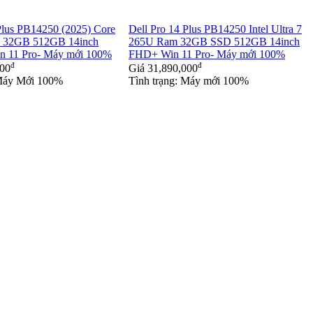
Plus PB14250 (2025) Core
Dell Pro 14 Plus PB14250 Intel Ultra 7
U 32GB 512GB 14inch
265U Ram 32GB SSD 512GB 14inch
11 Pro- Máy mới 100%
FHD+ Win 11 Pro- Máy mới 100%
đ
đ
000
Giá
31,890,000
 Máy Mới 100%
Tình trạng: Máy mới 100%