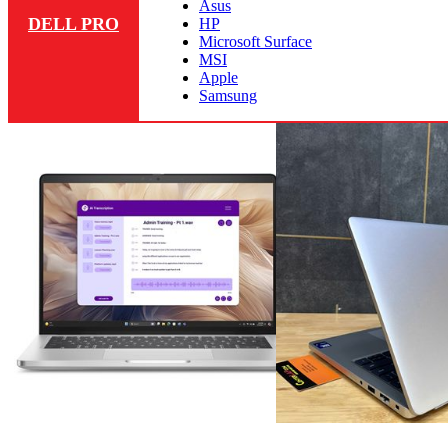
Asus
DELL PRO
HP
Microsoft Surface
MSI
Apple
Samsung