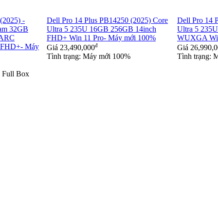
(2025) -
Dell Pro 14 Plus PB14250 (2025) Core
Dell Pro 14 
am 32GB
Ultra 5 235U 16GB 256GB 14inch
Ultra 5 235
 ARC
FHD+ Win 11 Pro- Máy mới 100%
WUXGA Win 
 FHD+- Máy
đ
Giá
23,490,000
Giá
26,990,
Tình trạng: Máy mới 100%
Tình trạng:
 Full Box