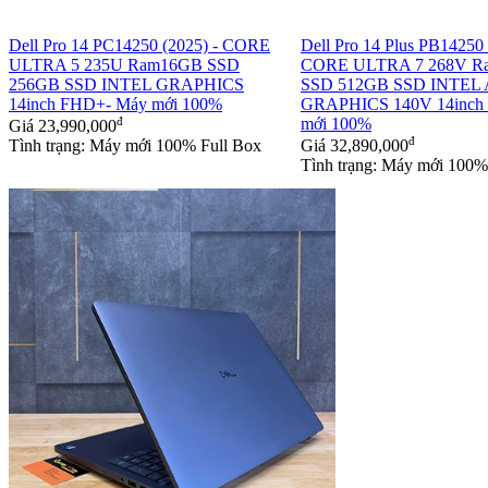
Dell Pro 14 PC14250 (2025) - CORE
Dell Pro 14 Plus PB14250 
ULTRA 5 235U Ram16GB SSD
CORE ULTRA 7 268V R
256GB SSD INTEL GRAPHICS
SSD 512GB SSD INTEL
14inch FHD+- Máy mới 100%
GRAPHICS 140V 14inch
đ
mới 100%
Giá
23,990,000
đ
Tình trạng: Máy mới 100% Full Box
Giá
32,890,000
Tình trạng: Máy mới 100%