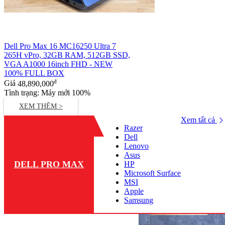
Dell Pro Max 16 MC16250 Ultra 7
265H vPro, 32GB RAM, 512GB SSD,
VGA A1000 16inch FHD - NEW
100% FULL BOX
đ
Giá
48,890,000
Tình trạng: Máy mới 100%
XEM THÊM >
Xem tất cả
Razer
Dell
Lenovo
Asus
DELL PRO MAX
HP
Microsoft Surface
MSI
Apple
Samsung