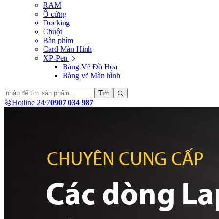
RAM
Ổ cứng
Docking
Chuột
Bàn phím
Card Màn Hình
XP-Pen
Bảng Vẽ Đồ Họa
Bảng vẽ Màn hình
Tìm
Hotline 24/7
0907 034 987