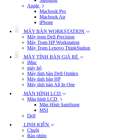
Samsung
Apple
Macbook Pro
Macbook Air
iPhone
MÁY BÀN WORKSTATION
Máy trạm Dell Precision
Máy Trạm HP Workstation
Máy Trạm Lenovo ThinkStation
MÁY TÍNH BÀN GIÁ RẺ
iMac
máy bộ
Máy tính bàn Dell Optilex
Máy tính bàn HP
Máy tính bàn All In One
MÀN HÌNH LCD
Màn hình LCD
Màn Hình SamSung
MSI
Dell
LINH KIỆN
Chuột
Bàn phím