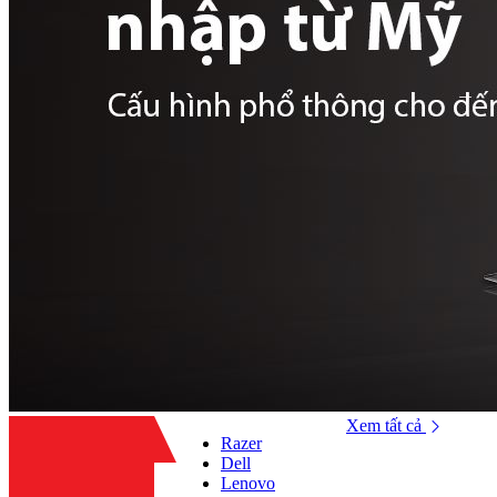
Xem tất cả
Razer
Dell
Lenovo