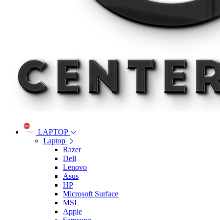
LAPTOP
Laptop
Razer
Dell
Lenovo
Asus
HP
Microsoft Surface
MSI
Apple