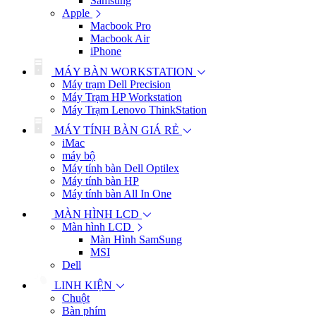
Samsung
Apple
Macbook Pro
Macbook Air
iPhone
MÁY BÀN WORKSTATION
Máy trạm Dell Precision
Máy Trạm HP Workstation
Máy Trạm Lenovo ThinkStation
MÁY TÍNH BÀN GIÁ RẺ
iMac
máy bộ
Máy tính bàn Dell Optilex
Máy tính bàn HP
Máy tính bàn All In One
MÀN HÌNH LCD
Màn hình LCD
Màn Hình SamSung
MSI
Dell
LINH KIỆN
Chuột
Bàn phím