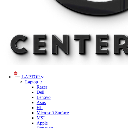
LAPTOP
Laptop
Razer
Dell
Lenovo
Asus
HP
Microsoft Surface
MSI
Apple