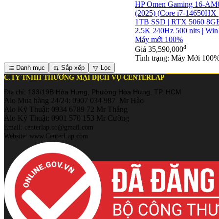
HP Omen Gaming 16-AM
(2025) (Core i7-14650HX 
1TB SSD | RTX 5060 8GB 
2.5K 240Hz 500 nits | Win1
Máy mới 100%
đ
Giá
35,590,000
Tình trạng: Máy Mới 100
Danh mục
Sắp xếp
Lọc
C.TY TNHH THƯƠNG MẠI DỊCH VỤ CENTERLAP
133/19B Hòa Hưng, Phường Hòa Hưng, TP. HCM
Địa chỉ:
Alo Mua hàng 24/24: 0907 034 987 Mr Hào
Alo Kỹ Thuật: 0934 6789 72 Mr Thắng
Alo Kỹ Thuật: 0901 570 153 Mr Cường
Email: centerlap.co@gmail.com
Website: www.CenterLap.com