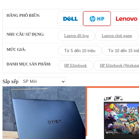
HÃNG PHỔ BIẾN:
NHU CẦU SỬ DỤNG:
Laptop đồ họa
Laptop chơi game
MỨC GIÁ:
Từ 5 đến 10 triệu
Từ 10 đến 15 tri
DANH MỤC SẢN PHẨM:
HP Elitebook
HP Elitebook (Worksta
Sắp xếp