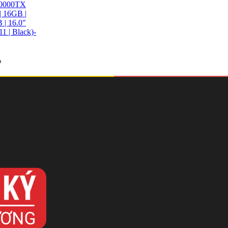
0000TX
| 16GB |
| 16.0"
1 | Black)-
%