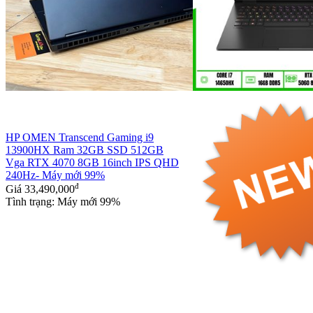
HP OMEN Transcend Gaming i9
13900HX Ram 32GB SSD 512GB
Vga RTX 4070 8GB 16inch IPS QHD
240Hz- Máy mới 99%
đ
Giá
33,490,000
Tình trạng: Máy mới 99%