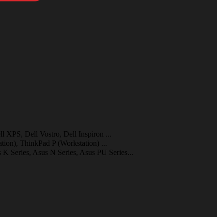
l XPS, Dell Vostro, Dell Inspiron ...
ion), ThinkPad P (Workstation)
...
K Series, Asus N Series, Asus PU Series...