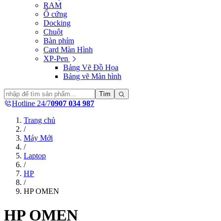
RAM
Ổ cứng
Docking
Chuột
Bàn phím
Card Màn Hình
XP-Pen
Bảng Vẽ Đồ Họa
Bảng vẽ Màn hình
Tìm
Hotline 24/7
0907 034 987
Trang chủ
/
Máy Mới
/
Laptop
/
HP
/
HP OMEN
HP OMEN