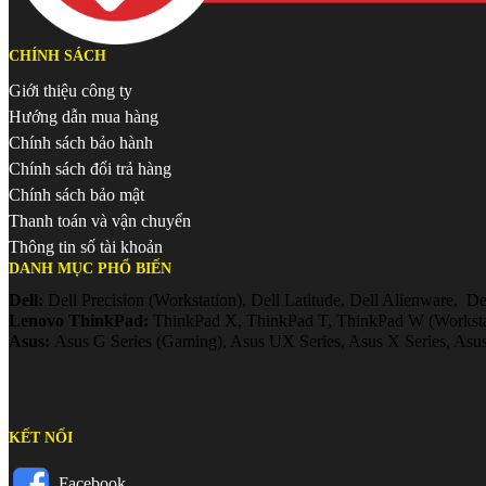
CHÍNH SÁCH
Giới thiệu công ty
Hướng dẫn mua hàng
Chính sách bảo hành
Chính sách đổi trả hàng
Chính sách bảo mật
Thanh toán và vận chuyển
Thông tin số tài khoản
DANH MỤC PHỔ BIẾN
Dell:
Dell Precision (Workstation), Dell Latitude, Dell Alienware, Del
Lenovo ThinkPad:
ThinkPad X, ThinkPad T, ThinkPad W (Workstat
Asus:
Asus G Series (Gaming), Asus UX Series, Asus X Series, Asus 
KẾT NỐI
Facebook